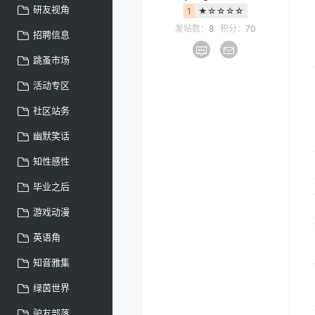
研友视角
1
★☆☆☆☆
发帖数：
8
积分：
70
招聘信息
跳蚤市场
活动专区
社区站务
幽默笑话
知性感性
毕业之后
游戏动漫
英语角
知音雅集
绿茵世界
驴友部落