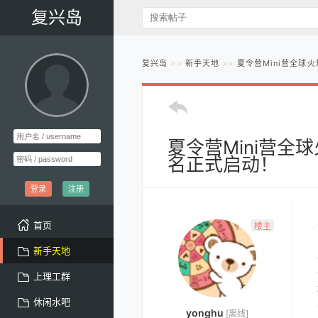
复兴岛
复兴岛
新手天地
夏令营Mini营全球
夏令营Mini营全
名正式启动！
登录
注册
首页
楼主
新手天地
上理工群
休闲水吧
yonghu
[离线]