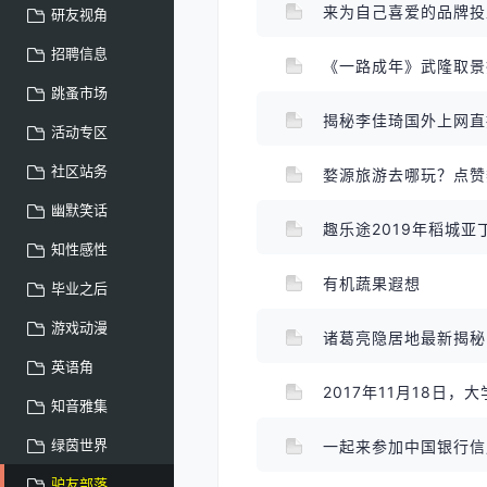
来为自己喜爱的品牌
研友视角
招聘信息
跳蚤市场
揭秘李佳琦国外上网直
活动专区
社区站务
婺源旅游去哪玩？点赞
幽默笑话
趣乐途2019年稻城
知性感性
有机蔬果遐想
毕业之后
游戏动漫
诸葛亮隐居地最新揭
英语角
2017年11月18日
知音雅集
绿茵世界
一起来参加中国银行
驴友部落