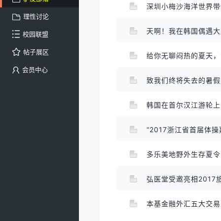
深圳小梅沙海洋世界
理性讨论
天啊！我在韩国偶遇
校园联盟
帖子展区
给你无聊闷热的夏天
会员中心
致我们终将失去的暑
韩国在首尔汉江游轮
“2017浙江省首届
多乐美地野外生存夏令
弘医堂受邀亮相201
本基金融外汇五大交