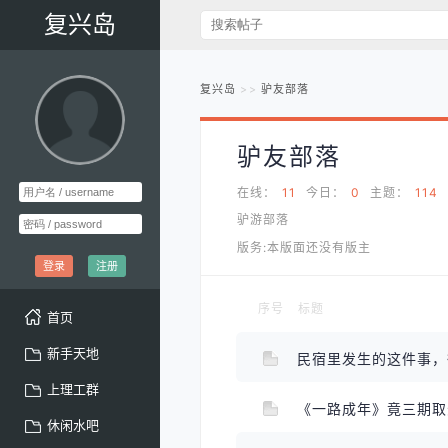
复兴岛
复兴岛
驴友部落
驴友部落
在线：
11
今日：
0
主题：
114
驴游部落
版务:本版面还没有版主
登录
注册
序号
标题
首页
新手天地
民宿里发生的这件事
上理工群
《一路成年》竟三期
休闲水吧