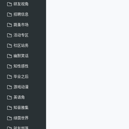
研友视角
招聘信息
跳蚤市场
活动专区
社区站务
幽默笑话
知性感性
毕业之后
游戏动漫
英语角
知音雅集
绿茵世界
驴友部落