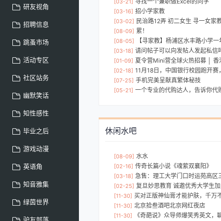
寻找一个兼职做Excel的同学
[03-21]
研友视角
招小学家教
[03-16]
民治路12弄 初二女生 寻一女家教 待
[03-02]
招聘信息
累！
[08-09]
【寻家教】杨浦区水丰路小学一年级 男孩 下
[08-05]
跳蚤市场
请问帖子可以向发帖人发起私信
[03-18]
活动专区
夏令营Mini营全球火热招募 │ 香港中文大学（深圳）高等金
[01-09]
11月18日，中国银行校园跑开
[02-18]
社区站务
手机完美呈献真繁体秘技
[07-25]
一个专业的代购达人，告诉你代
[05-21]
幽默笑话
知性感性
休闲水吧
毕业之后
游戏动漫
水水
[08-09]
英语角
传奇长篇小说《魂萦双襄阳》
[02-16]
急售：理工大学门口时运苑高区
[03-18]
知音雅集
复旦妙思教育 诚邀优秀大学生加
[02-25]
买对正版神仙膏才能护肤，千万
[11-30]
绿茵世界
北京拾叁酒吧北京网红夜店
[11-30]
《奇葩说》众导师爆笑秀英文，聊
[11-30]
驴友部落