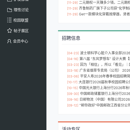
二元期权一天赚多少钱，二元期权
[11-29]
齐鲁制药厂旗下子公司获“化学制药工
[11-29]
理性讨论
Get一款模块化穿戴按摩器，贤
[11-29]
校园联盟
帖子展区
招聘信息
会员中心
波士顿科学心脏介入事业部202
[04-23]
第八届 “东风梦想车” 设计大赛
[04-16]
因为「相信」，所以「看见」｜国泰海通证券上海分
[03-23]
广东省烟草专卖局（公司） 2026
[03-18]
平安人寿2026年春季校园招聘
[03-06]
大连银行2026届秋季校园招聘公
[10-17]
中国光大银行上海分行2026年
[10-15]
中国邮政储蓄银行上海分行202
[09-30]
日邮物流（中国）有限公司202
[09-16]
“邮你政好”中国邮政江西省分公司
[09-12]
活动专区