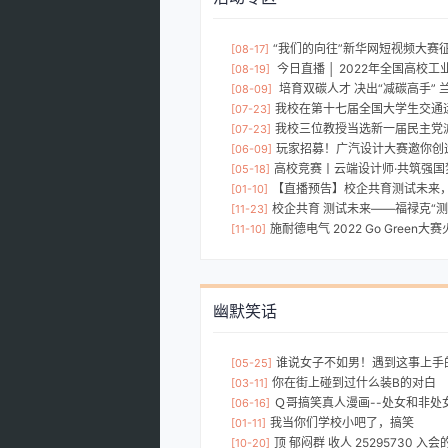
“我们的向往”新华网短视频大赛
[08-17]
今日直播 │ 2022年全国高校工业自
[08-19]
培育双碳人才 决出“减碳高手” 兰州理工大
[08-09]
我校在第十七届全国大学生交通运输
[07-23]
我校三位教授当选新一届民主党
[07-23]
玩家招募！广汽设计大赛邀你创造
[06-09]
高校竞赛丨云端设计师·共筑强国梦，橙色云“
[05-18]
【直播预告】校企共育测试未来，福
[01-10]
校企共育 测试未来——福禄克“测试精英
[11-23]
施耐德电气 2022 Go Green大
[11-10]
幽默笑话
谁说女子不如男！遇到这事上手
[05-25]
你在街上碰到过什么装B的对白
[03-11]
Ｑ哥搞笑真人漫画--处女和非处
[06-16]
我当你们学校小吧了，搞笑
[01-11]
顶 郁闷群 收人 25295730 入会
[10-20]