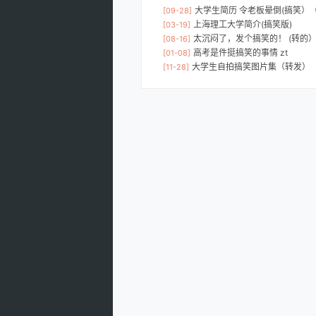
大学生简历 令老板晕倒(搞笑）
[09-28]
上海理工大学简介(搞笑版)
[03-19]
太沉闷了，发个搞笑的！ (转的
[08-16]
高考是件挺搞笑的事情 zt
[01-08]
大学生自拍搞笑图片集（转发）（
[11-28]